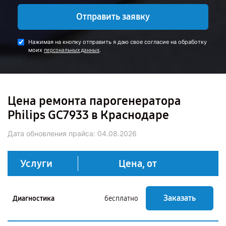
Отправить заявку
Нажимая на кнопку отправить я даю свое согласие на обработку
моих
.
персональных данных
Цена ремонта парогенератора
Philips GC7933 в Краснодаре
Дата обновления прайса:
04.08.2026
Услуги
Цена, от
Заказать
Диагностика
бесплатно