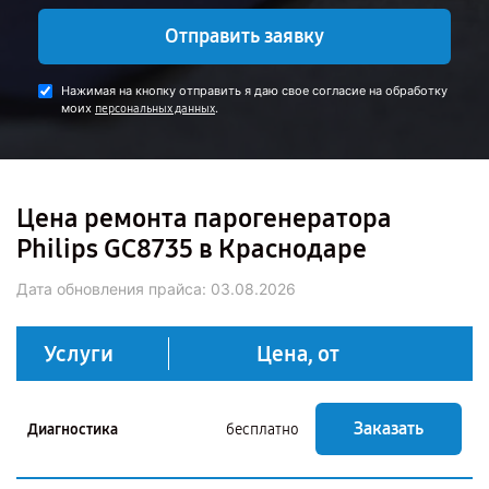
Отправить заявку
Нажимая на кнопку отправить я даю свое согласие на обработку
моих
.
персональных данных
Цена ремонта парогенератора
Philips GC8735 в Краснодаре
Дата обновления прайса:
03.08.2026
Услуги
Цена, от
Заказать
Диагностика
бесплатно