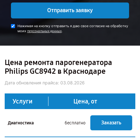
Отправить заявку
Нажимая на кнопку отправить я даю свое согласие на обработку
моих
.
персональных данных
Цена ремонта парогенератора
Philips GC8942 в Краснодаре
Дата обновления прайса:
03.08.2026
Услуги
Цена, от
Заказать
Диагностика
бесплатно