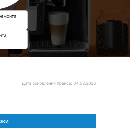
ремонта
нта
Дата обновления прайса:
04.08.2026
оки