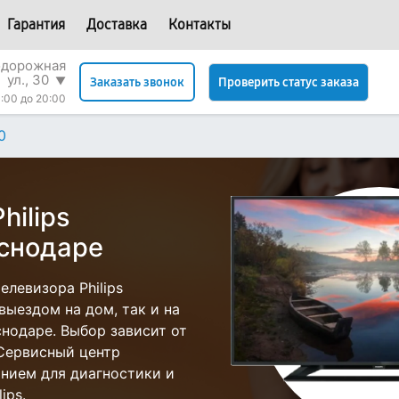
Гарантия
Доставка
Контакты
одорожная
ул., 30
▼
Проверить статус заказа
Заказать звонок
:00 до 20:00
0
hilips
снодаре
левизора Philips
выездом на дом, так и на
аснодаре. Выбор зависит от
 Сервисный центр
нием для диагностики и
ips.