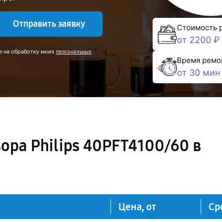
Отправить заявку
Стоимость 
от 2200 ₽
е на обработку моих
персональных
Время ремо
от 30 мин
ора Philips 40PFT4100/60 в
Цена, от
Ср