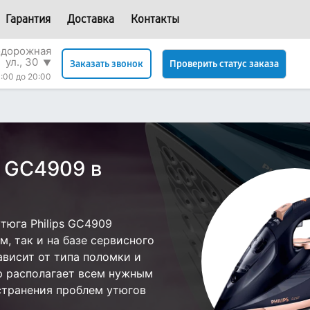
Гарантия
Доставка
Контакты
одорожная
ул., 30
▼
Проверить статус заказа
Заказать звонок
:00 до 20:00
s GC4909 в
тюга Philips GC4909
, так и на базе сервисного
зависит от типа поломки и
р располагает всем нужным
странения проблем утюгов