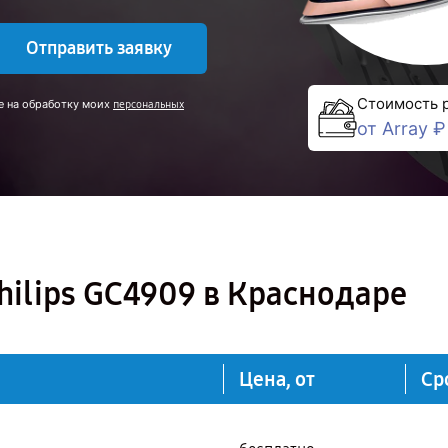
Отправить заявку
Стоимость 
е на обработку моих
персональных
от Array ₽
hilips GC4909 в Краснодаре
Цена, от
Ср