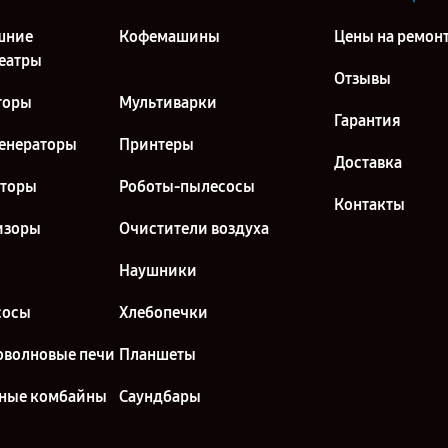
шние
Кофемашины
Цены на ремон
еатры
Отзывы
торы
Мультиварки
Гарантия
енераторы
Принтеры
Доставка
кторы
Роботы-пылесосы
Контакты
изоры
Очистители воздуха
Наушники
сосы
Хлебопечки
волновые печи
Планшеты
ные комбайны
Саундбары