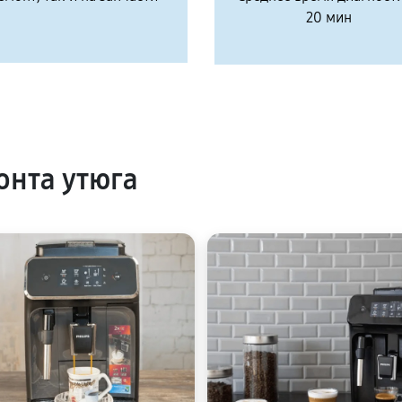
20 мин
нта утюга